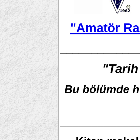
"Amatör Ra
____________
"Tari
Bu bölümde he
____________